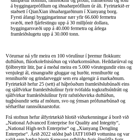
samþættir hönnun, rannsóknir og þróun, framleiðslu og sölu
á byggingarprófílum og iðnaðarprófílum úr áli. Fyrirtækið er
staðsett í QianXian iðnaðargarðinum í Xianyang borg.
Fyrsti áfangi byggingarinnar nær yfir 66.600 fermetra
svæði, með fjárfestingu upp á 30 milljónir dollara,
byggingarsvæði upp á 40.000 fermetra og árlega
framleiðslugetu upp á 30.000 tonn.
Vörurnar ná yfir meira en 100 vörulínur í þremur flokkum:
duftúðun, flúorkolefnisúðun og viðarkornsúðun. Heildarúrval og
fjölbreyttir litir, þar á meðal meira en 5.000 vörutegundir eins og
venjulegt ál, einangraðir gluggar og hurðir, rennihurðir og
rennihurðir og grindarveggir sem eru algengir á markaðnum.
Fyrirtækið hefur 25 (sett) af háþróuðum framleiðslubúnaði eins
og sjálfvirkar framleiðslulínur fyrir tvöfalda togkraftsútdrátt og
sjálfvirkar framleiðslulínur fyrir rafstöðuvirka duftúðun,
tugþúsundir setta af mótum, svo og ýmsan prófunarbúnað og
sérhæfðar rannsóknarstofur.
Frá stofnun hefur álfyrirtækið hlotið viðurkenningar á borð við
„National Advanced Enterprise for Quality and Integrity“,
„National High-tech Enterprise“ og „Xianyang Dengling
Enterprise“. Árið 2022 stóðst það IATF16949 vottunina og var
valið sem hæfur birgir Samsung rafhlöðu fyrir álprófíla fyrir