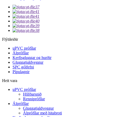
Flýtileiðir
uPVC prófílar
Álprófílar
Kerfisgluggar og hurðir
Gluggatjaldveggur
SPC gólfefni
Pípulagnir
Heit vara
uPVC prófílar
Hlífðarsnið
Renniprófílar
Álprófílar
Gluggatjaldveggur
Álprófílar með hitabroti