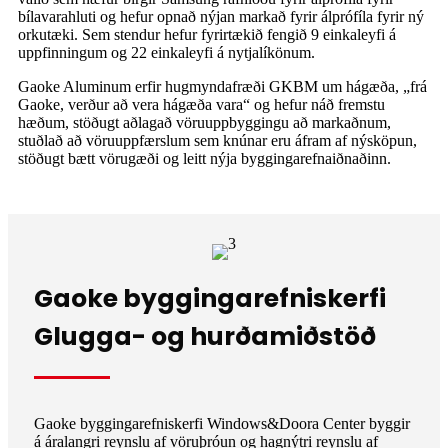
bílavarahluti og hefur opnað nýjan markað fyrir álprófíla fyrir ný
orkutæki. Sem stendur hefur fyrirtækið fengið 9 einkaleyfi á
uppfinningum og 22 einkaleyfi á nytjalíkönum.
Gaoke Aluminum erfir hugmyndafræði GKBM um hágæða, „frá
Gaoke, verður að vera hágæða vara“ og hefur náð fremstu
hæðum, stöðugt aðlagað vöruuppbyggingu að markaðnum,
stuðlað að vöruuppfærslum sem knúnar eru áfram af nýsköpun,
stöðugt bætt vörugæði og leitt nýja byggingarefnaiðnaðinn.
Gaoke byggingarefniskerfi
Glugga- og hurðamiðstöð
Gaoke byggingarefniskerfi Windows&Doora Center byggir
á áralangri reynslu af vöruþróun og hagnýtri reynslu af