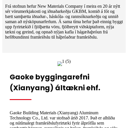
Frá stofnun hefur New Materials Company í meira en 20 ár nýtt
sér vörumerkjakosti og iðnaðarkeðju GKBM, komið á fót og
bætt samþætta iðnaðar-, háskóla- og rannsóknarkeðju og unnið
saman að nýsköpunarferlum. Á sama tíma hefur það einnig byggt
upp fyrirtækið í fjölþætta vöru, fjölbreytt viðskiptaform, nýja
tækni og greind, og opnað nýjan kafla í hágæðaþróun frá
hefðbundinni framleiðslu til háþróaðrar framleiðslu.
Gaoke byggingarefni
(Xianyang) áltækni ehf.
Gaoke Building Materials (Xianyang) Aluminum
Technology Co., Ltd. var stofnað árið 2017. Það er alhliða
og nútímalegt framleiðslufyrirtæki fyrir álprófíla sem