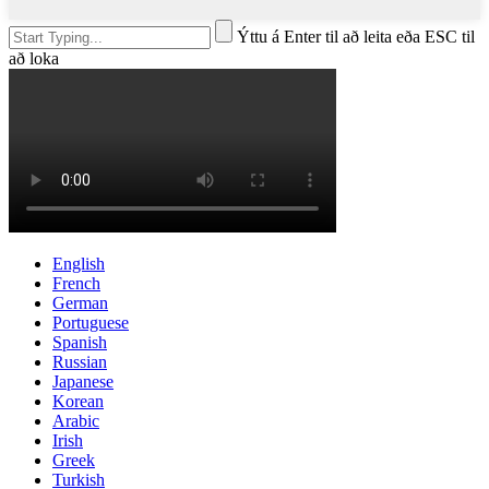
Ýttu á Enter til að leita eða ESC til
að loka
English
French
German
Portuguese
Spanish
Russian
Japanese
Korean
Arabic
Irish
Greek
Turkish