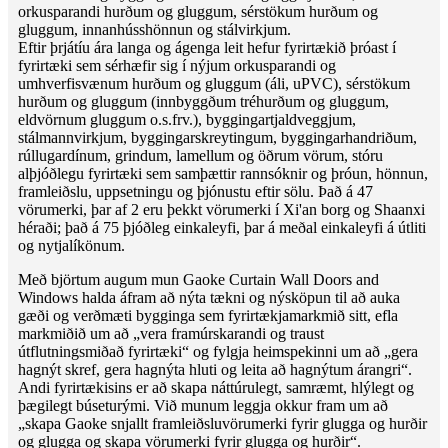
orkusparandi hurðum og gluggum, sérstökum hurðum og
gluggum, innanhússhönnun og stálvirkjum.
Eftir þrjátíu ára langa og ágenga leit hefur fyrirtækið þróast í
fyrirtæki sem sérhæfir sig í nýjum orkusparandi og
umhverfisvænum hurðum og gluggum (áli, uPVC), sérstökum
hurðum og gluggum (innbyggðum tréhurðum og gluggum,
eldvörnum gluggum o.s.frv.), byggingartjaldveggjum,
stálmannvirkjum, byggingarskreytingum, byggingarhandriðum,
rúllugardínum, grindum, lamellum og öðrum vörum, stóru
alþjóðlegu fyrirtæki sem samþættir rannsóknir og þróun, hönnun,
framleiðslu, uppsetningu og þjónustu eftir sölu. Það á 47
vörumerki, þar af 2 eru þekkt vörumerki í Xi'an borg og Shaanxi
héraði; það á 75 þjóðleg einkaleyfi, þar á meðal einkaleyfi á útliti
og nytjalíkönum.
Með björtum augum mun Gaoke Curtain Wall Doors and
Windows halda áfram að nýta tækni og nýsköpun til að auka
gæði og verðmæti bygginga sem fyrirtækjamarkmið sitt, efla
markmiðið um að „vera framúrskarandi og traust
útflutningsmiðað fyrirtæki“ og fylgja heimspekinni um að „gera
hagnýt skref, gera hagnýta hluti og leita að hagnýtum árangri“.
Andi fyrirtækisins er að skapa náttúrulegt, samræmt, hlýlegt og
þægilegt búseturými. Við munum leggja okkur fram um að
„skapa Gaoke snjallt framleiðsluvörumerki fyrir glugga og hurðir
og glugga og skapa vörumerki fyrir glugga og hurðir“.