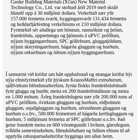
Gaoke Building Materials (Xi'an) New Material
Technology Co., Ltd. var stofnað árið 2019 með skráð
hlutafé upp á 30 milljónir dollara. Verkefnið nær yfir
157.000 fermetra svæði, byggingarsvæði 131.434 fermetra
og heildarfjárfesting verkefnisins er 210 milljónir dollara.
Fyrirtækið sér aðallega um hönnun, rannsóknir og þróun,
framleiðslu, uppsetningu og þjónustu á uPVC prófílum,
nýjum byggingarefnum, SPC gólfefnum, gluggatjöldum,
nýjum skreytingarefnum, hágæða gluggum og hurðum,
nýjum orkuefnum og öðrum nýjum byggingarefnum.
Í samræmi við kröfur um hátt upphafsstað og strangar kröfur býr
nýja efnisfyrirtækið yfir þýskum KraussMaffei extruðurum,
sjálfvirkum blöndunarkerfum, fyrsta flokks framleiðslubúnaði
fyrir glugga og hurðir, meira en 200 framleiðslulínum og meira
en 1.000 mótum. Árleg framleiðslugeta nær yfir 200.000 tonn af
uPVC prófílum, óvirkum gluggum og hurðum, eldþolnum
gluggum, snjallgluggum og hurðum, sérsniðnum gluggum og
hurðum o.s.frv., 500.000 fermetrum af hágæða kerfisgluggum og
hurðum, 5 milljónum fermetra af SPC gólfefnum o.s.frv. Það
getur framleitt meira en 600 vörutegundir í hvítum, glæsilegum,
tvíhliða samextruduðum, filmuhúðuðum og fullum efnum til að
uppfylla orkusparnaðarkröfur bygginga um allan heim.