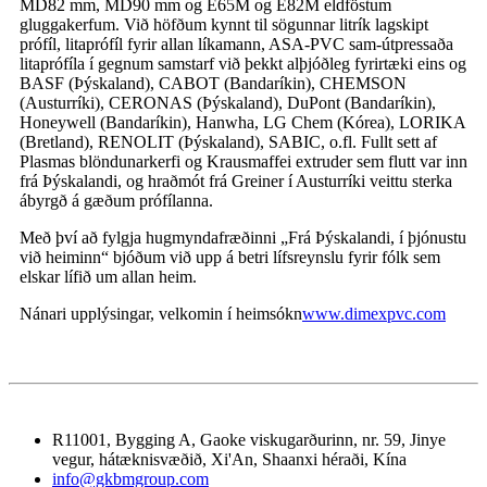
MD82 mm, MD90 mm og E65M og E82M eldföstum
gluggakerfum. Við höfðum kynnt til sögunnar litrík lagskipt
prófíl, litaprófíl fyrir allan líkamann, ASA-PVC sam-útpressaða
litaprófíla í gegnum samstarf við þekkt alþjóðleg fyrirtæki eins og
BASF (Þýskaland), CABOT (Bandaríkin), CHEMSON
(Austurríki), CERONAS (Þýskaland), DuPont (Bandaríkin),
Honeywell (Bandaríkin), Hanwha, LG Chem (Kórea), LORIKA
(Bretland), RENOLIT (Þýskaland), SABIC, o.fl. Fullt sett af
Plasmas blöndunarkerfi og Krausmaffei extruder sem flutt var inn
frá Þýskalandi, og hraðmót frá Greiner í Austurríki veittu sterka
ábyrgð á gæðum prófílanna.
Með því að fylgja hugmyndafræðinni „Frá Þýskalandi, í þjónustu
við heiminn“ bjóðum við upp á betri lífsreynslu fyrir fólk sem
elskar lífið um allan heim.
Nánari upplýsingar, velkomin í heimsókn
www.dimexpvc.com
R11001, Bygging A, Gaoke viskugarðurinn, nr. 59, Jinye
vegur, hátæknisvæðið, Xi'An, Shaanxi héraði, Kína
info@gkbmgroup.com