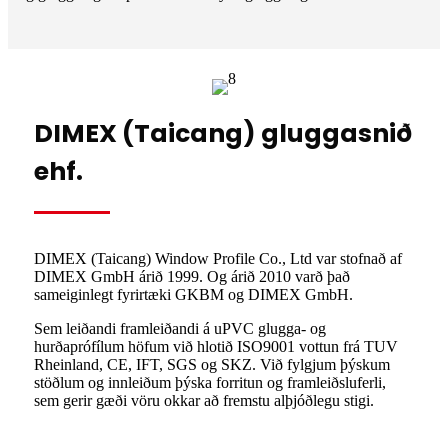
DIMEX (Taicang) gluggasnið
ehf.
DIMEX (Taicang) Window Profile Co., Ltd var stofnað af
DIMEX GmbH árið 1999. Og árið 2010 varð það
sameiginlegt fyrirtæki GKBM og DIMEX GmbH.
Sem leiðandi framleiðandi á uPVC glugga- og
hurðaprófílum höfum við hlotið ISO9001 vottun frá TUV
Rheinland, CE, IFT, SGS og SKZ. Við fylgjum þýskum
stöðlum og innleiðum þýska forritun og framleiðsluferli,
sem gerir gæði vöru okkar að fremstu alþjóðlegu stigi.