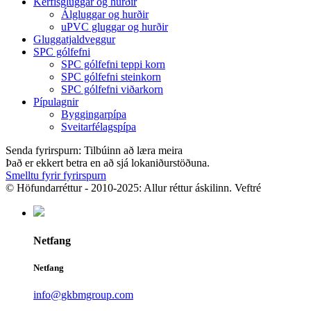
Kerfisgluggar og hurðir
Álgluggar og hurðir
uPVC gluggar og hurðir
Gluggatjaldveggur
SPC gólfefni
SPC gólfefni teppi korn
SPC gólfefni steinkorn
SPC gólfefni viðarkorn
Pípulagnir
Byggingarpípa
Sveitarfélagspípa
Senda fyrirspurn: Tilbúinn að læra meira
Það er ekkert betra en að sjá lokaniðurstöðuna.
Smelltu fyrir fyrirspurn
© Höfundarréttur - 2010-2025: Allur réttur áskilinn. Veftré
Netfang
Netfang
info@gkbmgroup.com