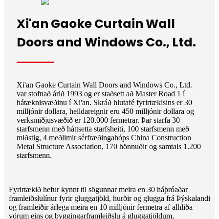
Xi'an Gaoke Curtain Wall
Doors and Windows Co., Ltd.
Xi'an Gaoke Curtain Wall Doors and Windows Co., Ltd.
var stofnað árið 1993 og er staðsett að Master Road 1 í
hátæknisvæðinu í Xi'an. Skráð hlutafé fyrirtækisins er 30
milljónir dollara, heildareignir eru 450 milljónir dollara og
verksmiðjusvæðið er 120.000 fermetrar. Þar starfa 30
starfsmenn með háttsetta starfsheiti, 100 starfsmenn með
miðstig, 4 meðlimir sérfræðingahóps China Construction
Metal Structure Association, 170 hönnuðir og samtals 1.200
starfsmenn.
Fyrirtækið hefur kynnt til sögunnar meira en 30 háþróaðar
framleiðslulínur fyrir gluggatjöld, hurðir og glugga frá Þýskalandi
og framleiðir árlega meira en 10 milljónir fermetra af alhliða
vörum eins og byggingarframleiðslu á gluggatjöldum,