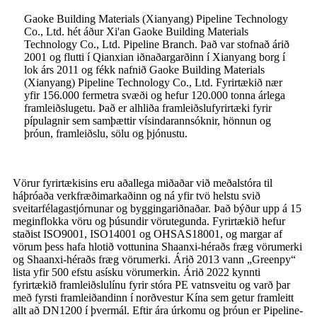
Gaoke Building Materials (Xianyang) Pipeline Technology
Co., Ltd. hét áður Xi'an Gaoke Building Materials
Technology Co., Ltd. Pipeline Branch. Það var stofnað árið
2001 og flutti í Qianxian iðnaðargarðinn í Xianyang borg í
lok árs 2011 og fékk nafnið Gaoke Building Materials
(Xianyang) Pipeline Technology Co., Ltd. Fyrirtækið nær
yfir 156.000 fermetra svæði og hefur 120.000 tonna árlega
framleiðslugetu. Það er alhliða framleiðslufyrirtæki fyrir
pípulagnir sem samþættir vísindarannsóknir, hönnun og
þróun, framleiðslu, sölu og þjónustu.
Vörur fyrirtækisins eru aðallega miðaðar við meðalstóra til
háþróaða verkfræðimarkaðinn og ná yfir tvö helstu svið
sveitarfélagastjórnunar og byggingariðnaðar. Það býður upp á 15
meginflokka vöru og þúsundir vörutegunda. Fyrirtækið hefur
staðist ISO9001, ISO14001 og OHSAS18001, og margar af
vörum þess hafa hlotið vottunina Shaanxi-héraðs fræg vörumerki
og Shaanxi-héraðs fræg vörumerki. Árið 2013 vann „Greenpy“
lista yfir 500 efstu asísku vörumerkin. Árið 2022 kynnti
fyrirtækið framleiðslulínu fyrir stóra PE vatnsveitu og varð þar
með fyrsti framleiðandinn í norðvestur Kína sem getur framleitt
allt að DN1200 í þvermál. Eftir ára úrkomu og þróun er Pipeline-