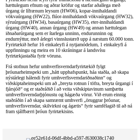
hættulegum efnum og aðrar kröfur og starfar aðallega með
úrgang úr lífrænum leysum (HW06), kopar-innihaldandi
vökvaúrgang (HW22), flúor-innihaldandi vökvaúrgang (HW32),
sýruúrgang (HW34), basaúrgang (HW35), eter-innihaldandi
úrgang (HW40), annan úrgang (HW49) og annan hættulegan
iðnaðarúrgang sem er ítarlega unninn, endurunninn og
endurnýttur, með árlegri vinnslustærð upp á næstum 60.000 tonn.
Fyrirtækið hefur 16 einkaleyfi á nytjamódelum, 1 einkaleyfi á
uppfinningu og meira en 10 skráningar á landsvísu
fyrirtækjastaðla fyrir vöruna.
Frá stofnun hefur umhverfisverndarfyrirtækið fylgt
þróunarheimspeki um „hátt upphafspunkt, háa staðla, að skapa
nýstárlegt hálendi fyrir umhverfisverndariðnaðinn“ og
viðskiptaheimspeki um að „breyta rotnun í töfra, breyta úrgangi í
fjársjóð“ og er staðráðið í að veita viðskiptavinum samþætta
umhverfisverndarþjónustu og hágæða vörur. Við erum einnig
staðráðin í að skapa samræmt umhverfi „öruggrar þróunar,
umhverfisverndar, skilvirkni og ágætis“ fyrir samfélagið til að ná
fram sjálfbærri þróun fyrirtækisins.