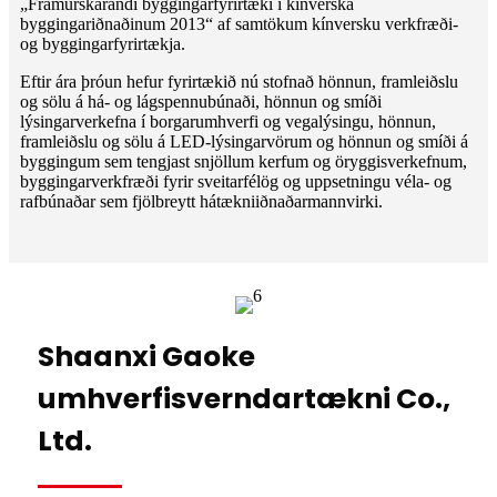
„Framúrskarandi byggingarfyrirtæki í kínverska
byggingariðnaðinum 2013“ af samtökum kínversku verkfræði-
og byggingarfyrirtækja.
Eftir ára þróun hefur fyrirtækið nú stofnað hönnun, framleiðslu
og sölu á há- og lágspennubúnaði, hönnun og smíði
lýsingarverkefna í borgarumhverfi og vegalýsingu, hönnun,
framleiðslu og sölu á LED-lýsingarvörum og hönnun og smíði á
byggingum sem tengjast snjöllum kerfum og öryggisverkefnum,
byggingarverkfræði fyrir sveitarfélög og uppsetningu véla- og
rafbúnaðar sem fjölbreytt hátækniiðnaðarmannvirki.
Shaanxi Gaoke
umhverfisverndartækni Co.,
Ltd.