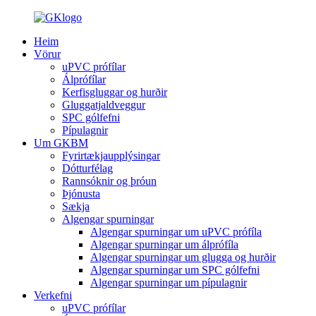
Heim
Vörur
uPVC prófílar
Álprófílar
Kerfisgluggar og hurðir
Gluggatjaldveggur
SPC gólfefni
Pípulagnir
Um GKBM
Fyrirtækjaupplýsingar
Dótturfélag
Rannsóknir og þróun
Þjónusta
Sækja
Algengar spurningar
Algengar spurningar um uPVC prófíla
Algengar spurningar um álprófíla
Algengar spurningar um glugga og hurðir
Algengar spurningar um SPC gólfefni
Algengar spurningar um pípulagnir
Verkefni
uPVC prófílar