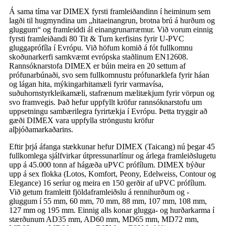
Á sama tíma var DIMEX fyrsti framleiðandinn í heiminum sem
lagði til hugmyndina um „hitaeinangrun, brotna brú á hurðum og
gluggum“ og framleiddi ál einangrunarræmur. Við vorum einnig
fyrsti framleiðandi 80 Tit & Turn kerfisins fyrir U-PVC
gluggaprófíla í Evrópu. Við höfum komið á fót fullkomnu
skoðunarkerfi samkvæmt evrópska staðlinum EN12608.
Rannsóknarstofa DIMEX er búin meira en 20 settum af
prófunarbúnaði, svo sem fullkomnustu prófunarklefa fyrir háan
og lágan hita, mýkingarhitamæli fyrir varmavísa,
suðuhornstyrkleikamæli, stafrænum mælitækjum fyrir vörpun og
svo framvegis. Það hefur uppfyllt kröfur rannsóknarstofu um
uppsetningu sambærilegra fyrirtækja í Evrópu. Þetta tryggir að
gæði DIMEX vara uppfylla ströngustu kröfur
alþjóðamarkaðarins.
Eftir þrjá áfanga stækkunar hefur DIMEX (Taicang) nú þegar 45
fullkomlega sjálfvirkar útpressunarlínur og árlega framleiðslugetu
upp á 45.000 tonn af hágæða uPVC prófílum. DIMEX býður
upp á sex flokka (Lotos, Komfort, Peony, Edelweiss, Contour og
Elegance) 16 seríur og meira en 150 gerðir af uPVC prófílum.
Við getum framleitt fjöldaframleiðslu á rennihurðum og -
gluggum í 55 mm, 60 mm, 70 mm, 88 mm, 107 mm, 108 mm,
127 mm og 195 mm. Einnig alls konar glugga- og hurðarkarma í
stærðunum AD35 mm, AD60 mm, MD65 mm, MD72 mm,