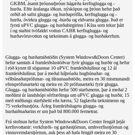
GKBM, ásamt þróunarþróun hágæða kerfisglugga og -
hurða. Eftir áralanga iðkun, nýsköpun og þróun hefur það
orðið að safni glugga- og hurðaprófíla, kerfisglugga og -
hurða, óvirkra glugga og -hurða og eldvarna glugga. Það er
fyrsti uPVC glugga- og hurðabirgirinn í Kína sem tekur þátt
í og ​​​​staðist tvöfaldri vottun CABR kerfisglugga- og
hurðavöruvottun og tæknimats á glugga- og hurðakerfum.
Glugga- og hurðamiðstöðin (System Windows&Doors Center)
hefur samtals 4 framleiðslustöðvar fyrir glugga og hurðir og hefur
í röð kynnt til sögunnar 10 uPVC framleiðslulínur og 12 ál
framleiðslulínur, þar á meðal háþróaða hugbúnaðar- og
vélbúnaðarprófunar- og tilraunaaðstöðu, meira en 30 mismunandi
efnisprófunartæki og meira en 20 prófunartæki fyrir glugga.
Glugga- og hurðamiðstöðin hefur 500 starfsmenn, þar á meðal 2
meðlimi úr landshópi sérfræðinga um uPVC glugga og hurðir, 15
með miðlungs starfsheiti eða hærra, 52 faglærða tæknimenn og
75 verkefnastjóra. Árleg framleiðslugeta glugga- og
hurðaiðnaðarins er um það bil 800.000 fermetrar.
Frá stofnun hefur System Windows&Doors Center fengið þrjár
kerfisvottanir: verkfræði- og gæðastjórnun, umhverfisstjórnun og
vinnuverndarstjórnun, auk þess að hafa fengið meira en 30