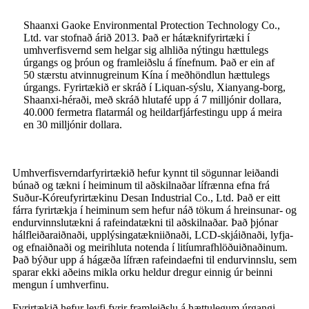
Shaanxi Gaoke Environmental Protection Technology Co.,
Ltd. var stofnað árið 2013. Það er hátæknifyrirtæki í
umhverfisvernd sem helgar sig alhliða nýtingu hættulegs
úrgangs og þróun og framleiðslu á fínefnum. Það er ein af
50 stærstu atvinnugreinum Kína í meðhöndlun hættulegs
úrgangs. Fyrirtækið er skráð í Liquan-sýslu, Xianyang-borg,
Shaanxi-héraði, með skráð hlutafé upp á 7 milljónir dollara,
40.000 fermetra flatarmál og heildarfjárfestingu upp á meira
en 30 milljónir dollara.
Umhverfisverndarfyrirtækið hefur kynnt til sögunnar leiðandi
búnað og tækni í heiminum til aðskilnaðar lífrænna efna frá
Suður-Kóreufyrirtækinu Desan Industrial Co., Ltd. Það er eitt
fárra fyrirtækja í heiminum sem hefur náð tökum á hreinsunar- og
endurvinnslutækni á rafeindatækni til aðskilnaðar. Það þjónar
hálfleiðaraiðnaði, upplýsingatækniiðnaði, LCD-skjáiðnaði, lyfja-
og efnaiðnaði og meirihluta notenda í litíumrafhlöðuiðnaðinum.
Það býður upp á hágæða lífræn rafeindaefni til endurvinnslu, sem
sparar ekki aðeins mikla orku heldur dregur einnig úr beinni
mengun í umhverfinu.
Fyrirtækið hefur leyfi fyrir framleiðslu á hættulegum úrgangi,