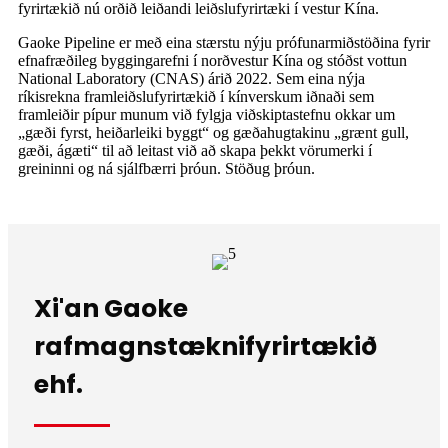
fyrirtækið nú orðið leiðandi leiðslufyrirtæki í vestur Kína.
Gaoke Pipeline er með eina stærstu nýju prófunarmiðstöðina fyrir
efnafræðileg byggingarefni í norðvestur Kína og stóðst vottun
National Laboratory (CNAS) árið 2022. Sem eina nýja
ríkisrekna framleiðslufyrirtækið í kínverskum iðnaði sem
framleiðir pípur munum við fylgja viðskiptastefnu okkar um
„gæði fyrst, heiðarleiki byggt“ og gæðahugtakinu „grænt gull,
gæði, ágæti“ til að leitast við að skapa þekkt vörumerki í
greininni og ná sjálfbærri þróun. Stöðug þróun.
Xi'an Gaoke
rafmagnstæknifyrirtækið
ehf.