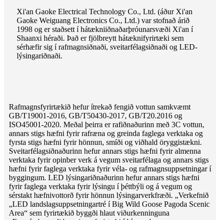
Xi'an Gaoke Electrical Technology Co., Ltd. (áður Xi'an
Gaoke Weiguang Electronics Co., Ltd.) var stofnað árið
1998 og er staðsett í hátækniiðnaðarþróunarsvæði Xi'an í
Shaanxi héraði. Það er fjölbreytt hátæknifyrirtæki sem
sérhæfir sig í rafmagnsiðnaði, sveitarfélagsiðnaði og LED-
lýsingariðnaði.
Rafmagnsfyrirtækið hefur ítrekað fengið vottun samkvæmt
GB/T19001-2016, GB/T50430-2017, GB/T20.2016 og
ISO45001-2020. Meðal þeirra er rafiðnaðurinn með 3C vottun,
annars stigs hæfni fyrir rafræna og greinda faglega verktaka og
fyrsta stigs hæfni fyrir hönnun, smíði og viðhald öryggistækni.
Sveitarfélagsiðnaðurinn hefur annars stigs hæfni fyrir almenna
verktaka fyrir opinber verk á vegum sveitarfélaga og annars stigs
hæfni fyrir faglega verktaka fyrir véla- og rafmagnsuppsetningar í
byggingum. LED lýsingariðnaðurinn hefur annars stigs hæfni
fyrir faglega verktaka fyrir lýsingu í þéttbýli og á vegum og
sérstakt hæfnivottorð fyrir hönnun lýsingarverkfræði. „Verkefnið
„LED landslagsuppsetningartré í Big Wild Goose Pagoda Scenic
Area“ sem fyrirtækið byggði hlaut viðurkenninguna