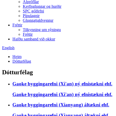
Álprófílar
Kerfisgluggar og hurðir
SPC gólfefni
Pípulagnir
Gluggatjaldveggur
Fréttir
Tilkynning um sýningu
Fréttir
Hafðu samband við okkur
English
Heim
Dótturfélag
Dótturfélag
Gaoke byggingarefni (Xi'an) ný efnistækni ehf.
Gaoke byggingarefni (Xi'an) ný efnistækni ehf.
Gaoke byggingarefni (Xianyang) áltækni ehf.
Gaoke byggingarefni (Xianyang) áltækni ehf.