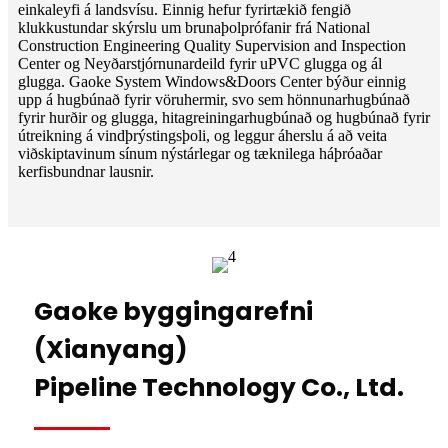
einkaleyfi á landsvísu. Einnig hefur fyrirtækið fengið
klukkustundar skýrslu um brunaþolprófanir frá National
Construction Engineering Quality Supervision and Inspection
Center og Neyðarstjórnunardeild fyrir uPVC glugga og ál
glugga. Gaoke System Windows&Doors Center býður einnig
upp á hugbúnað fyrir vöruhermir, svo sem hönnunarhugbúnað
fyrir hurðir og glugga, hitagreiningarhugbúnað og hugbúnað fyrir
útreikning á vindþrýstingsþoli, og leggur áherslu á að veita
viðskiptavinum sínum nýstárlegar og tæknilega háþróaðar
kerfisbundnar lausnir.
Gaoke byggingarefni
(Xianyang)
Pipeline Technology Co., Ltd.