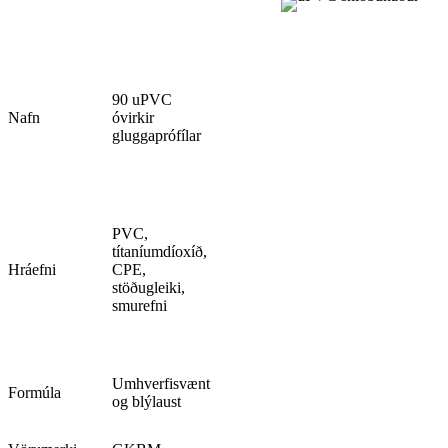
90 uPVC
Nafn
óvirkir
gluggaprófílar
PVC,
títaníumdíoxíð,
Hráefni
CPE,
stöðugleiki,
smurefni
Umhverfisvænt
Formúla
og blýlaust