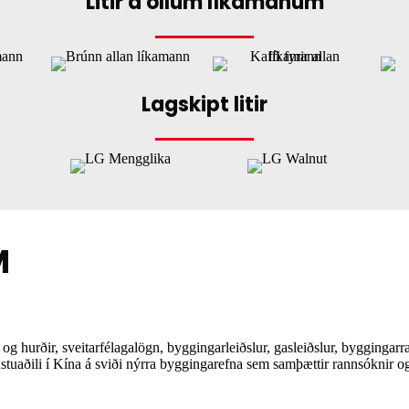
Litir á öllum líkamanum
Lagskipt litir
M
g hurðir, sveitarfélagalögn, byggingarleiðslur, gasleiðslur, byggingar
uaðili í Kína á sviði nýrra byggingarefna sem samþættir rannsóknir og 