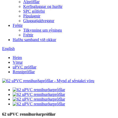
Álprófílar
Kerfisgluggar og hurðir
SPC gólfefni
Pípulagnir
Gluggatjaldveggur
Fréttir
Tilkynning um sýningu
Fréttir
Hafðu samband við okkur
English
Heim
Vörur
uPVC prófílar
Renniprófílar
62 uPVC rennihurðarprófílar