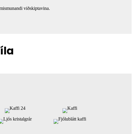
 mismunandi viðskiptavina.
íla