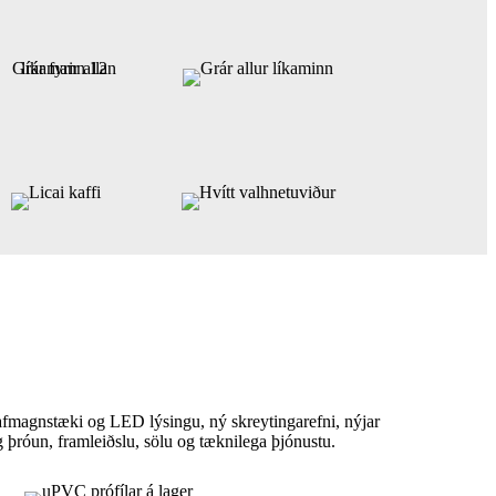
rafmagnstæki og LED lýsingu, ný skreytingarefni, nýjar
þróun, framleiðslu, sölu og tæknilega þjónustu.