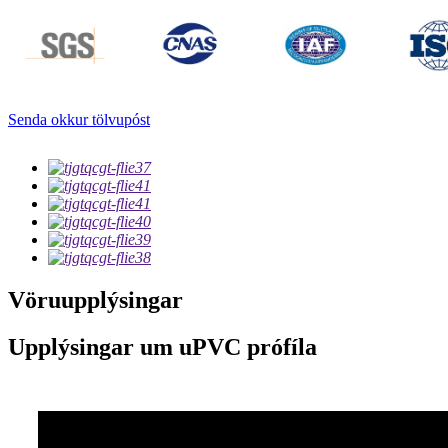
Senda okkur tölvupóst
Vöruupplýsingar
Upplýsingar um uPVC prófíla