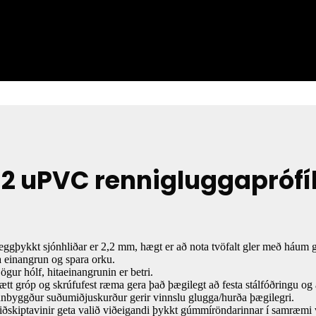
62 uPVC rennigluggaprófí
eggþykkt sjónhliðar er 2,2 mm, hægt er að nota tvöfalt gler með háum
 einangrun og spara orku.
jögur hólf, hitaeinangrunin er betri.
ætt gróp og skrúfufest ræma gera það þægilegt að festa stálfóðringu og 
nnbyggður suðumiðjuskurður gerir vinnslu glugga/hurða þægilegri.
iðskiptavinir geta valið viðeigandi þykkt gúmmíröndarinnar í samræm