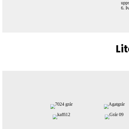
upps
6. Þ
Li