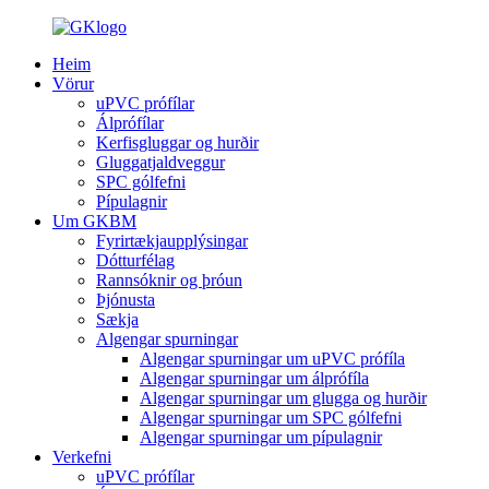
Heim
Vörur
uPVC prófílar
Álprófílar
Kerfisgluggar og hurðir
Gluggatjaldveggur
SPC gólfefni
Pípulagnir
Um GKBM
Fyrirtækjaupplýsingar
Dótturfélag
Rannsóknir og þróun
Þjónusta
Sækja
Algengar spurningar
Algengar spurningar um uPVC prófíla
Algengar spurningar um álprófíla
Algengar spurningar um glugga og hurðir
Algengar spurningar um SPC gólfefni
Algengar spurningar um pípulagnir
Verkefni
uPVC prófílar