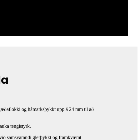
la
 gæðaflokki og hámarksþykkt upp á 24 mm til að
auka tengistyrk.
i við samsvarandi glerþykkt og framkvæmt