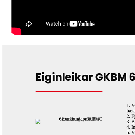
Eiginleikar GKBM 
1. V
bæta
2. F
3. B
4. I
5. V