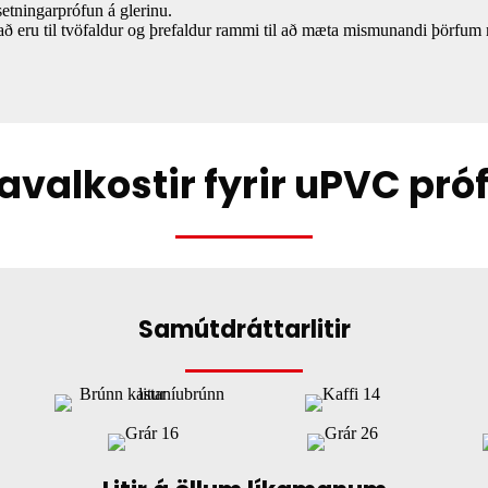
etningarprófun á glerinu.
að eru til tvöfaldur og þrefaldur rammi til að mæta mismunandi þörfum
tavalkostir fyrir uPVC próf
Samútdráttarlitir