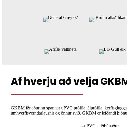
Af hverju að velja GKB
GKBM iðnaðurinn spannar uPVC prófíla, álprófíla, kerfisglugga o
umhverfisverndarlausnir og önnur svið. GKBM er leiðandi þjónust