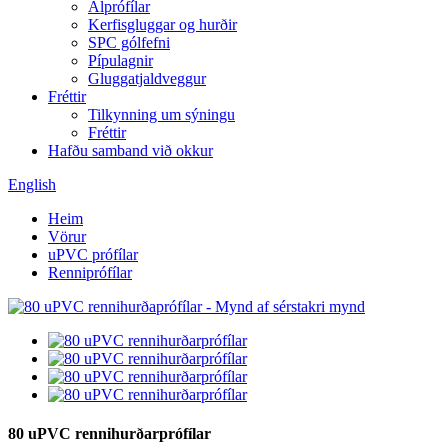
Álprófílar
Kerfisgluggar og hurðir
SPC gólfefni
Pípulagnir
Gluggatjaldveggur
Fréttir
Tilkynning um sýningu
Fréttir
Hafðu samband við okkur
English
Heim
Vörur
uPVC prófílar
Renniprófílar
80 uPVC rennihurðarprófílar