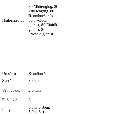
80 Miðtenging, 80
Lítil tenging, 80
Rennihurðarlás,
Hjálparprófíll
85 Tvöföld
glerlist, 80 Einföld
glerlist, 80
Tvöföld glerlist
Umsókn
Rennihurðir
Stærð
80mm
Veggþykkt
2,0 mm
Ráðhúsið
3
5,8m, 5,85m,
Lengd
5,9m, 6m…