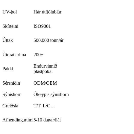
UV-þol
Hár útfjólublár
Skírteini
ISO9001
Úttak
500.000 tonn/ár
Útdráttarlína
200+
Endurvinnið
Pakki
plastpoka
Sérsniðin
ODM/OEM
Sýnishorn
Ókeypis sýnishorn
Greiðsla
T/T, L/C…
Afhendingartími
5-10 dagar/ílát