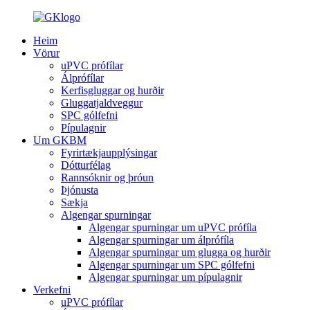
Heim
Vörur
uPVC prófílar
Álprófílar
Kerfisgluggar og hurðir
Gluggatjaldveggur
SPC gólfefni
Pípulagnir
Um GKBM
Fyrirtækjaupplýsingar
Dótturfélag
Rannsóknir og þróun
Þjónusta
Sækja
Algengar spurningar
Algengar spurningar um uPVC prófíla
Algengar spurningar um álprófíla
Algengar spurningar um glugga og hurðir
Algengar spurningar um SPC gólfefni
Algengar spurningar um pípulagnir
Verkefni
uPVC prófílar