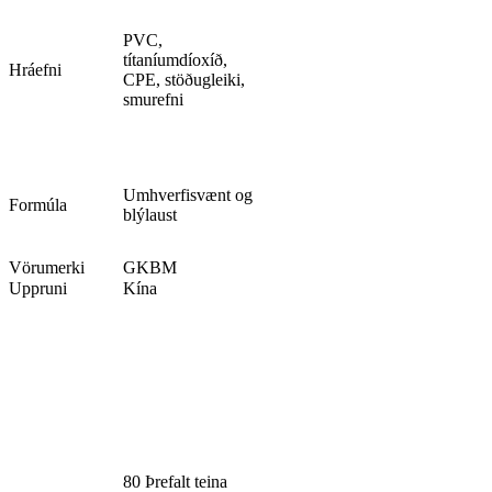
PVC,
títaníumdíoxíð,
Hráefni
CPE, stöðugleiki,
smurefni
Umhverfisvænt og
Formúla
blýlaust
Vörumerki
GKBM
Uppruni
Kína
80 Þrefalt teina