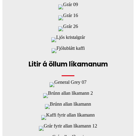
Litir á öllum líkamanum