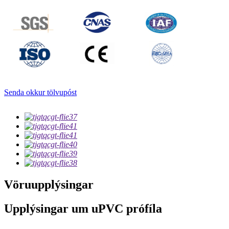
Senda okkur tölvupóst
Vöruupplýsingar
Upplýsingar um uPVC prófíla