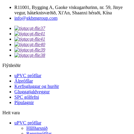
R11001, Bygging A, Gaoke viskugarðurinn, nr. 59, Jinye
vegur, hátæknisvæðið, Xi'An, Shaanxi héraði, Kína
info@gkbmgroup.com
Flýtileiðir
uPVC prófílar
Álprófílar
Kerfisgluggar og hurðir
Gluggatjaldveggur
SPC gólfefni
Pípulagnir
Heit vara
uPVC prófílar
Hlífðarsnið
Renniprófílar