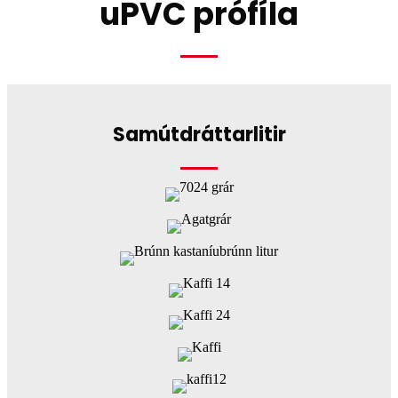
uPVC prófíla
Samútdráttarlitir