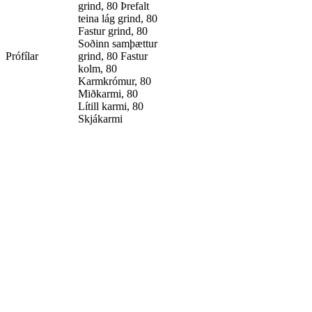
grind, 80 Þrefalt
teina lág grind, 80
Fastur grind, 80
Soðinn samþættur
Prófílar
grind, 80 Fastur
kolm, 80
Karmkrómur, 80
Miðkarmi, 80
Lítill karmi, 80
Skjákarmi