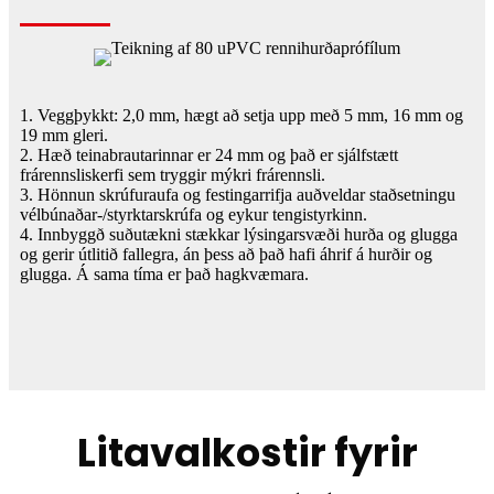
1. Veggþykkt: 2,0 mm, hægt að setja upp með 5 mm, 16 mm og
19 mm gleri.
2. Hæð teinabrautarinnar er 24 mm og það er sjálfstætt
frárennsliskerfi sem tryggir mýkri frárennsli.
3. Hönnun skrúfuraufa og festingarrifja auðveldar staðsetningu
vélbúnaðar-/styrktarskrúfa og eykur tengistyrkinn.
4. Innbyggð suðutækni stækkar lýsingarsvæði hurða og glugga
og gerir útlitið fallegra, án þess að það hafi áhrif á hurðir og
glugga. Á sama tíma er það hagkvæmara.
Litavalkostir fyrir