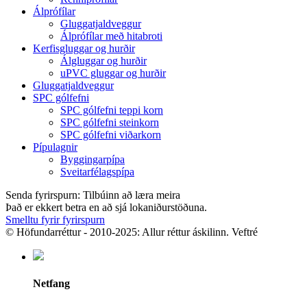
Álprófílar
Gluggatjaldveggur
Álprófílar með hitabroti
Kerfisgluggar og hurðir
Álgluggar og hurðir
uPVC gluggar og hurðir
Gluggatjaldveggur
SPC gólfefni
SPC gólfefni teppi korn
SPC gólfefni steinkorn
SPC gólfefni viðarkorn
Pípulagnir
Byggingarpípa
Sveitarfélagspípa
Senda fyrirspurn: Tilbúinn að læra meira
Það er ekkert betra en að sjá lokaniðurstöðuna.
Smelltu fyrir fyrirspurn
© Höfundarréttur - 2010-2025: Allur réttur áskilinn. Veftré
Netfang