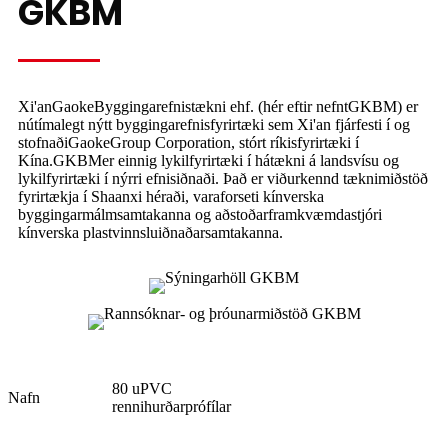
GKBM
Xi'an
Gaoke
Byggingarefnistækni ehf. (hér eftir nefnt
GKBM
) er
nútímalegt nýtt byggingarefnisfyrirtæki sem Xi'an fjárfesti í og ​​
stofnaði
Gaoke
Group Corporation, stórt ríkisfyrirtæki í
Kína.
GKBM
er einnig lykilfyrirtæki í hátækni á landsvísu og
lykilfyrirtæki í nýrri efnisiðnaði. Það er viðurkennd tæknimiðstöð
fyrirtækja í Shaanxi héraði, varaforseti kínverska
byggingarmálmsamtakanna og aðstoðarframkvæmdastjóri
kínverska plastvinnsluiðnaðarsamtakanna.
80 uPVC
Nafn
rennihurðarprófílar