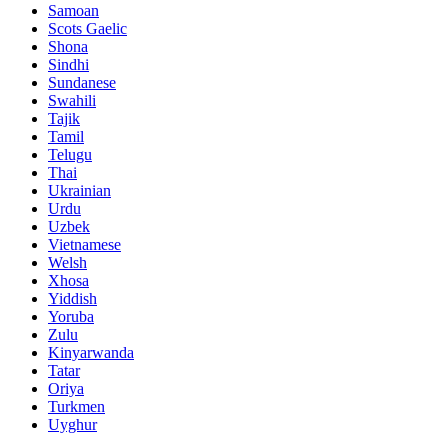
Samoan
Scots Gaelic
Shona
Sindhi
Sundanese
Swahili
Tajik
Tamil
Telugu
Thai
Ukrainian
Urdu
Uzbek
Vietnamese
Welsh
Xhosa
Yiddish
Yoruba
Zulu
Kinyarwanda
Tatar
Oriya
Turkmen
Uyghur